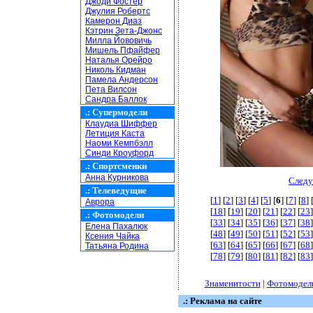
Джоди Фостер
Джулия Робертс
Камерон Диаз
Кэтрин Зета-Джонс
Милла Йововичь
Мишель Пфайфер
Наталья Орейро
Николь Кидман
Памела Андерсон
Пета Вилсон
Сандра Баллок
.:
Супермодели
Клаудиа Шиффер
Летиция Каста
Наоми Кемпбэлл
Синди Кроуфорд
.:
Спортсменки
Анна Курникова
Следу
.:
Телеведущие
[
1
] [
2
] [
3
] [
4
] [
5
] [
6
] [
7
] [
8
] 
Аврора
[
18
] [
19
] [
20
] [
21
] [
22
] [
23
]
.:
Фотомодели
[
33
] [
34
] [
35
] [
36
] [
37
] [
38
]
Елена Пахалюк
[
48
] [
49
] [
50
] [
51
] [
52
] [
53
]
Ксения Чайка
[
63
] [
64
] [
65
] [
66
] [
67
] [
68
]
Татьяна Родина
[
78
] [
79
] [
80
] [
81
] [
82
] [
83
]
Знаменитости
|
Фотомодел
.: Реклама на сайте