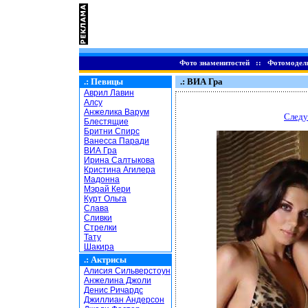
Фото знаменитостей
::
Фотомодел
.:
Певицы
.: ВИА Гра
Аврил Лавин
Алсу
Анжелика Варум
Следу
Блестящие
Бритни Спирс
Ванесса Паради
ВИА Гра
Ирина Салтыкова
Кристина Агилера
Мадонна
Мэрай Кери
Курт Ольга
Слава
Сливки
Стрелки
Тату
Шакира
.:
Актрисы
Алисия Сильверстоун
Анжелина Джоли
Денис Ричардс
Джиллиан Андерсон