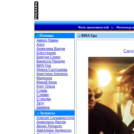
Фото знаменитостей
::
Фотомодел
.:
Певицы
.: ВИА Гра
Аврил Лавин
Алсу
Анжелика Варум
Следу
Блестящие
Бритни Спирс
Ванесса Паради
ВИА Гра
Ирина Салтыкова
Кристина Агилера
Мадонна
Мэрай Кери
Курт Ольга
Слава
Сливки
Стрелки
Тату
Шакира
.:
Актрисы
Алисия Сильверстоун
Анжелина Джоли
Денис Ричардс
Джиллиан Андерсон