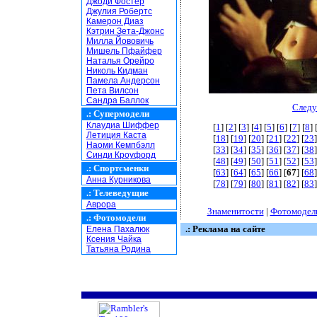
Джоди Фостер
Джулия Робертс
Камерон Диаз
Кэтрин Зета-Джонс
Милла Йововичь
Мишель Пфайфер
Наталья Орейро
Николь Кидман
Памела Андерсон
Пета Вилсон
Сандра Баллок
Следу
.:
Супермодели
Клаудиа Шиффер
[
1
] [
2
] [
3
] [
4
] [
5
] [
6
] [
7
] [
8
] 
Летиция Каста
[
18
] [
19
] [
20
] [
21
] [
22
] [
23
]
Наоми Кемпбэлл
[
33
] [
34
] [
35
] [
36
] [
37
] [
38
]
Синди Кроуфорд
[
48
] [
49
] [
50
] [
51
] [
52
] [
53
]
.:
Спортсменки
[
63
] [
64
] [
65
] [
66
] [
67
] [
68
]
Анна Курникова
[
78
] [
79
] [
80
] [
81
] [
82
] [
83
]
.:
Телеведущие
Аврора
Знаменитости
|
Фотомодел
.:
Фотомодели
.: Реклама на сайте
Елена Пахалюк
Ксения Чайка
Татьяна Родина