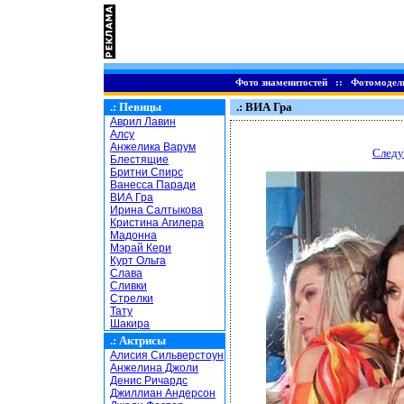
Фото знаменитостей
::
Фотомодел
.:
Певицы
.: ВИА Гра
Аврил Лавин
Алсу
Анжелика Варум
Следу
Блестящие
Бритни Спирс
Ванесса Паради
ВИА Гра
Ирина Салтыкова
Кристина Агилера
Мадонна
Мэрай Кери
Курт Ольга
Слава
Сливки
Стрелки
Тату
Шакира
.:
Актрисы
Алисия Сильверстоун
Анжелина Джоли
Денис Ричардс
Джиллиан Андерсон