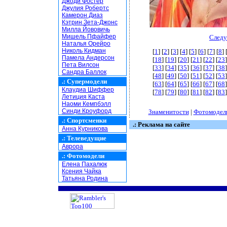
Джоди Фостер
Джулия Робертс
Камерон Диаз
Кэтрин Зета-Джонс
Милла Йововичь
Мишель Пфайфер
Следу
Наталья Орейро
Николь Кидман
[
1
] [
2
] [
3
] [
4
] [
5
] [
6
] [
7
] [
8
] 
Памела Андерсон
[
18
] [
19
] [
20
] [
21
] [
22
] [
23
]
Пета Вилсон
[
33
] [
34
] [
35
] [
36
] [
37
] [
38
]
Сандра Баллок
[
48
] [
49
] [
50
] [
51
] [
52
] [
53
]
.:
Супермодели
[
63
] [
64
] [
65
] [
66
] [
67
] [
68
]
Клаудиа Шиффер
[
78
] [
79
] [
80
] [
81
] [
82
] [
83
]
Летиция Каста
Наоми Кемпбэлл
Синди Кроуфорд
Знаменитости
|
Фотомодел
.:
Спортсменки
.: Реклама на сайте
Анна Курникова
.:
Телеведущие
Аврора
.:
Фотомодели
Елена Пахалюк
Ксения Чайка
Татьяна Родина