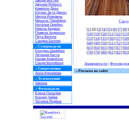
Джоди Фостер
Джулия Робертс
Камерон Диаз
Кэтрин Зета-Джонс
Милла Йововичь
Мишель Пфайфер
Следу
Наталья Орейро
Николь Кидман
[
1
] [
2
] [
3
] [
4
] [
5
] [
6
] [
7
] [
8
] 
Памела Андерсон
[
18
] [
19
] [
20
] [
21
] [
22
] [
23
]
Пета Вилсон
[
33
] [
34
] [
35
] [
36
] [
37
] [
38
]
Сандра Баллок
[
48
] [
49
] [
50
] [
51
] [
52
] [
53
]
.:
Супермодели
[
63
] [
64
] [
65
] [
66
] [
67
] [
68
]
Клаудиа Шиффер
[
78
] [
79
] [
80
] [
81
] [
82
] [
83
]
Летиция Каста
Наоми Кемпбэлл
Синди Кроуфорд
Знаменитости
|
Фотомодел
.:
Спортсменки
.: Реклама на сайте
Анна Курникова
.:
Телеведущие
Аврора
.:
Фотомодели
Елена Пахалюк
Ксения Чайка
Татьяна Родина