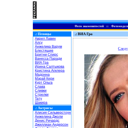
Фото знаменитостей
::
Фотомодел
.:
Певицы
.: ВИА Гра
Аврил Лавин
Алсу
Анжелика Варум
Следу
Блестящие
Бритни Спирс
Ванесса Паради
ВИА Гра
Ирина Салтыкова
Кристина Агилера
Мадонна
Мэрай Кери
Курт Ольга
Слава
Сливки
Стрелки
Тату
Шакира
.:
Актрисы
Алисия Сильверстоун
Анжелина Джоли
Денис Ричардс
Джиллиан Андерсон