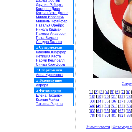
Джоди Фостер
Джулия Робертс
Камерон Диаз
Кэтрин Зета-Джонс
Милла Йововичь
Мишель Пфайфер
Наталья Орейро
Николь Кидман
Памела Андерсон
Пета Вилсон
Сандра Баллок
.:
Супермодели
Клаудиа Шиффер
Летиция Каста
Наоми Кемпбэлл
Синди Кроуфорд
.:
Спортсменки
Анна Курникова
.:
Телеведущие
Следу
Аврора
.:
Фотомодели
[
1
] [
2
] [
3
] [
4
] [
5
] [
6
] [
7
] [
8
] 
Елена Пахалюк
[
18
] [
19
] [
20
] [
21
] [
22
] [
23
]
Ксения Чайка
[
33
] [
34
] [
35
] [
36
] [
37
] [
38
]
Татьяна Родина
[
48
] [
49
] [
50
] [
51
] [
52
] [
53
]
[
63
] [
64
] [
65
] [
66
] [
67
] [
68
]
[
78
] [
79
] [
80
] [
81
] [
82
] [
83
]
Знаменитости
|
Фотомодел