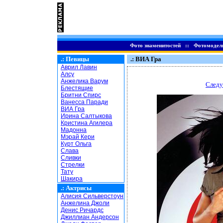
Фото знаменитостей
::
Фотомодел
.:
Певицы
.: ВИА Гра
Аврил Лавин
Алсу
Анжелика Варум
Следу
Блестящие
Бритни Спирс
Ванесса Паради
ВИА Гра
Ирина Салтыкова
Кристина Агилера
Мадонна
Мэрай Кери
Курт Ольга
Слава
Сливки
Стрелки
Тату
Шакира
.:
Актрисы
Алисия Сильверстоун
Анжелина Джоли
Денис Ричардс
Джиллиан Андерсон