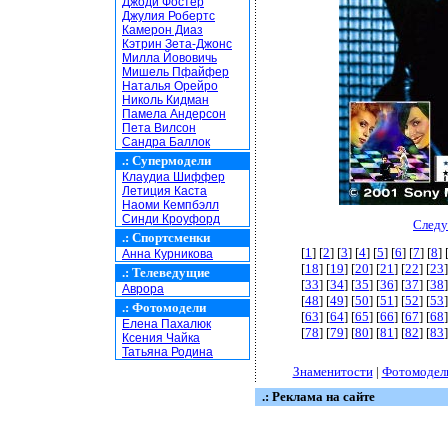
Джоди Фостер
Джулия Робертс
Камерон Диаз
Кэтрин Зета-Джонс
Милла Йововичь
Мишель Пфайфер
Наталья Орейро
Николь Кидман
Памела Андерсон
Пета Вилсон
Сандра Баллок
.:
Супермодели
Клаудиа Шиффер
Летиция Каста
Наоми Кемпбэлл
Синди Кроуфорд
Следу
.:
Спортсменки
[
1
] [
2
] [
3
] [
4
] [
5
] [
6
] [
7
] [
8
] 
Анна Курникова
[
18
] [
19
] [
20
] [
21
] [
22
] [
23
]
.:
Телеведущие
[
33
] [
34
] [
35
] [
36
] [
37
] [
38
]
Аврора
[
48
] [
49
] [
50
] [
51
] [
52
] [
53
]
.:
Фотомодели
[
63
] [
64
] [
65
] [
66
] [
67
] [
68
]
Елена Пахалюк
[
78
] [
79
] [
80
] [
81
] [
82
] [
83
]
Ксения Чайка
Татьяна Родина
Знаменитости
|
Фотомодел
.: Реклама на сайте