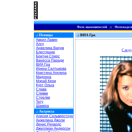
Фото знаменитостей
::
Фотомодел
.:
Певицы
.: ВИА Гра
Аврил Лавин
Алсу
Анжелика Варум
Следу
Блестящие
Бритни Спирс
Ванесса Паради
ВИА Гра
Ирина Салтыкова
Кристина Агилера
Мадонна
Мэрай Кери
Курт Ольга
Слава
Сливки
Стрелки
Тату
Шакира
.:
Актрисы
Алисия Сильверстоун
Анжелина Джоли
Денис Ричардс
Джиллиан Андерсон