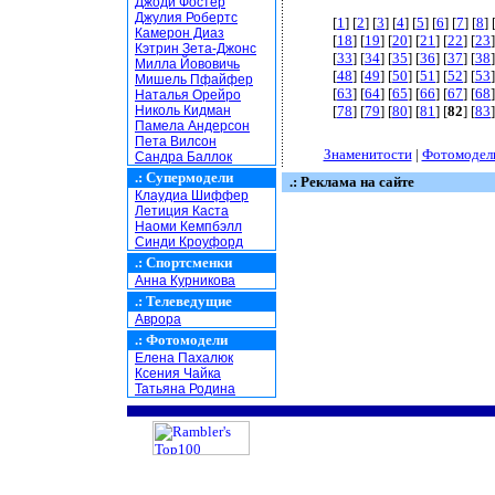
Джоди Фостер
Джулия Робертс
[
1
] [
2
] [
3
] [
4
] [
5
] [
6
] [
7
] [
8
] 
Камерон Диаз
[
18
] [
19
] [
20
] [
21
] [
22
] [
23
]
Кэтрин Зета-Джонс
[
33
] [
34
] [
35
] [
36
] [
37
] [
38
]
Милла Йововичь
[
48
] [
49
] [
50
] [
51
] [
52
] [
53
]
Мишель Пфайфер
[
63
] [
64
] [
65
] [
66
] [
67
] [
68
]
Наталья Орейро
Николь Кидман
[
78
] [
79
] [
80
] [
81
] [
82
] [
83
]
Памела Андерсон
Пета Вилсон
Знаменитости
|
Фотомодел
Сандра Баллок
.:
Супермодели
.: Реклама на сайте
Клаудиа Шиффер
Летиция Каста
Наоми Кемпбэлл
Синди Кроуфорд
.:
Спортсменки
Анна Курникова
.:
Телеведущие
Аврора
.:
Фотомодели
Елена Пахалюк
Ксения Чайка
Татьяна Родина