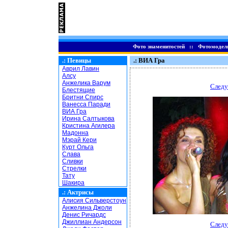
Фото знаменитостей
::
Фотомодел
.:
Певицы
.: ВИА Гра
Аврил Лавин
Алсу
Анжелика Варум
Следу
Блестящие
Бритни Спирс
Ванесса Паради
ВИА Гра
Ирина Салтыкова
Кристина Агилера
Мадонна
Мэрай Кери
Курт Ольга
Слава
Сливки
Стрелки
Тату
Шакира
.:
Актрисы
Алисия Сильверстоун
Анжелина Джоли
Денис Ричардс
Джиллиан Андерсон
Следу