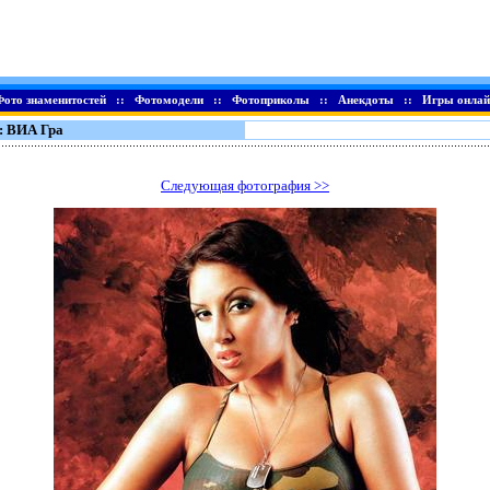
Фото знаменитостей
::
Фотомодели
::
Фотоприколы
::
Анекдоты
::
Игры онлай
: ВИА Гра
Следующая фотография >>