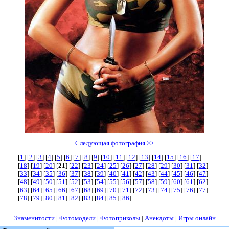
Следующая фотография >>
[
1
] [
2
] [
3
] [
4
] [
5
] [
6
] [
7
] [
8
] [
9
] [
10
] [
11
] [
12
] [
13
] [
14
] [
15
] [
16
] [
17
]
[
18
] [
19
] [
20
] [
21
] [
22
] [
23
] [
24
] [
25
] [
26
] [
27
] [
28
] [
29
] [
30
] [
31
] [
32
]
[
33
] [
34
] [
35
] [
36
] [
37
] [
38
] [
39
] [
40
] [
41
] [
42
] [
43
] [
44
] [
45
] [
46
] [
47
]
[
48
] [
49
] [
50
] [
51
] [
52
] [
53
] [
54
] [
55
] [
56
] [
57
] [
58
] [
59
] [
60
] [
61
] [
62
]
[
63
] [
64
] [
65
] [
66
] [
67
] [
68
] [
69
] [
70
] [
71
] [
72
] [
73
] [
74
] [
75
] [
76
] [
77
]
[
78
] [
79
] [
80
] [
81
] [
82
] [
83
] [
84
] [
85
] [
86
]
Знаменитости
|
Фотомодели
|
Фотоприколы
|
Анекдоты
|
Игры онлайн