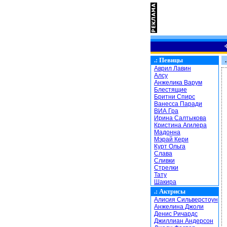
.:
Певицы
.
Аврил Лавин
Алсу
Анжелика Варум
Блестящие
Бритни Спирс
Ванесса Паради
ВИА Гра
Ирина Салтыкова
Кристина Агилера
Мадонна
Мэрай Кери
Курт Ольга
Слава
Сливки
Стрелки
Тату
Шакира
.:
Актрисы
Алисия Сильверстоун
Анжелина Джоли
Денис Ричардс
Джиллиан Андерсон