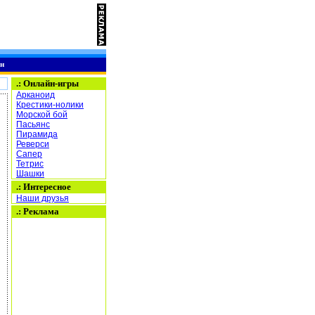
н
.:
Онлайн-игры
Арканоид
Крестики-нолики
Морской бой
Пасьянс
Пирамида
Реверси
Сапер
Тетрис
Шашки
.: Интересное
Наши друзья
.: Реклама