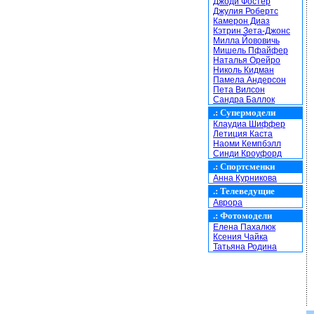
Джоди Фостер
Джулия Робертс
Камерон Диаз
Кэтрин Зета-Джонс
Милла Йововичь
Мишель Пфайфер
Наталья Орейро
Николь Кидман
Памела Андерсон
Пета Вилсон
Сандра Баллок
.:
Супермодели
Клаудиа Шиффер
Летиция Каста
Наоми Кемпбэлл
Синди Кроуфорд
.:
Спортсменки
Анна Курникова
.:
Телеведущие
Аврора
.:
Фотомодели
Елена Пахалюк
Ксения Чайка
Татьяна Родина