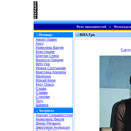
Фото знаменитостей
::
Фотомодел
.:
Певицы
.: ВИА Гра
Аврил Лавин
Алсу
Анжелика Варум
Следу
Блестящие
Бритни Спирс
Ванесса Паради
ВИА Гра
Ирина Салтыкова
Кристина Агилера
Мадонна
Мэрай Кери
Курт Ольга
Слава
Сливки
Стрелки
Тату
Шакира
.:
Актрисы
Алисия Сильверстоун
Анжелина Джоли
Денис Ричардс
Джиллиан Андерсон