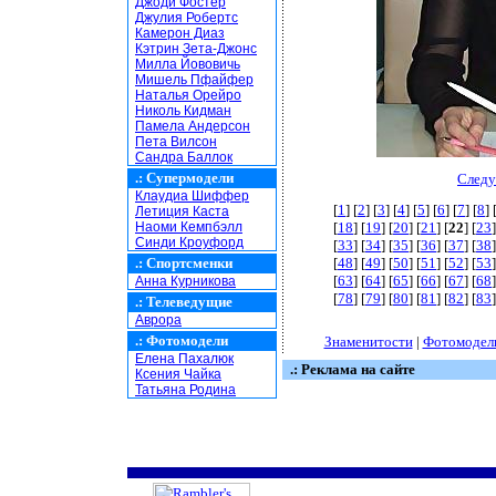
Джоди Фостер
Джулия Робертс
Камерон Диаз
Кэтрин Зета-Джонс
Милла Йововичь
Мишель Пфайфер
Наталья Орейро
Николь Кидман
Памела Андерсон
Пета Вилсон
Сандра Баллок
.:
Супермодели
Следу
Клаудиа Шиффер
[
1
] [
2
] [
3
] [
4
] [
5
] [
6
] [
7
] [
8
] 
Летиция Каста
Наоми Кемпбэлл
[
18
] [
19
] [
20
] [
21
] [
22
] [
23
]
Синди Кроуфорд
[
33
] [
34
] [
35
] [
36
] [
37
] [
38
]
.:
Спортсменки
[
48
] [
49
] [
50
] [
51
] [
52
] [
53
]
[
63
] [
64
] [
65
] [
66
] [
67
] [
68
]
Анна Курникова
[
78
] [
79
] [
80
] [
81
] [
82
] [
83
]
.:
Телеведущие
Аврора
.:
Фотомодели
Знаменитости
|
Фотомодел
Елена Пахалюк
.: Реклама на сайте
Ксения Чайка
Татьяна Родина