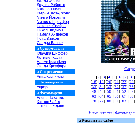
Джоди Фостер
Джулия Робертс
Камерон Диаз
Кэтрин Зета-Джонс
Милла Йововичь
Мишель Пфайфер
Наталья Орейро
Николь Кидман
Памела Андерсон
Пета Вилсон
Сандра Баллок
.:
Супермодели
Клаудиа Шиффер
Летиция Каста
Наоми Кемпбэлл
Синди Кроуфорд
Следу
.:
Спортсменки
Анна Курникова
[
1
] [
2
] [
3
] [
4
] [
5
] [
6
] [
7
] [
8
] 
[
18
] [
19
] [
20
] [
21
] [
22
] [
23
]
.:
Телеведущие
[
33
] [
34
] [
35
] [
36
] [
37
] [
38
]
Аврора
[
48
] [
49
] [
50
] [
51
] [
52
] [
53
]
.:
Фотомодели
[
63
] [
64
] [
65
] [
66
] [
67
] [
68
]
Елена Пахалюк
[
78
] [
79
] [
80
] [
81
] [
82
] [
83
]
Ксения Чайка
Татьяна Родина
Знаменитости
|
Фотомодел
.: Реклама на сайте