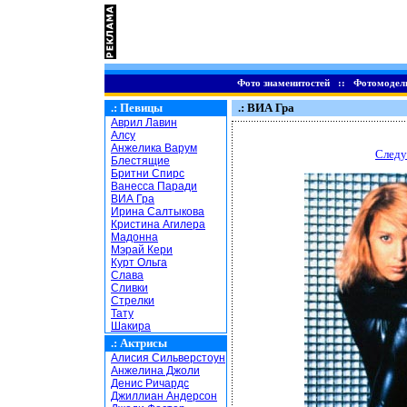
Фото знаменитостей
::
Фотомодел
.:
Певицы
.: ВИА Гра
Аврил Лавин
Алсу
Анжелика Варум
Следу
Блестящие
Бритни Спирс
Ванесса Паради
ВИА Гра
Ирина Салтыкова
Кристина Агилера
Мадонна
Мэрай Кери
Курт Ольга
Слава
Сливки
Стрелки
Тату
Шакира
.:
Актрисы
Алисия Сильверстоун
Анжелина Джоли
Денис Ричардс
Джиллиан Андерсон