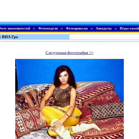
Фото знаменитостей
::
Фотомодели
::
Фотоприколы
::
Анекдоты
::
Игры онлай
: ВИА Гра
Следующая фотография >>