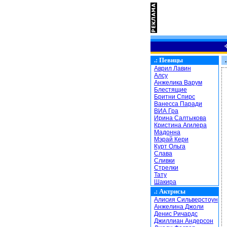
.:
Певицы
.
Аврил Лавин
Алсу
Анжелика Варум
Блестящие
Бритни Спирс
Ванесса Паради
ВИА Гра
Ирина Салтыкова
Кристина Агилера
Мадонна
Мэрай Кери
Курт Ольга
Слава
Сливки
Стрелки
Тату
Шакира
.:
Актрисы
Алисия Сильверстоун
Анжелина Джоли
Денис Ричардс
Джиллиан Андерсон