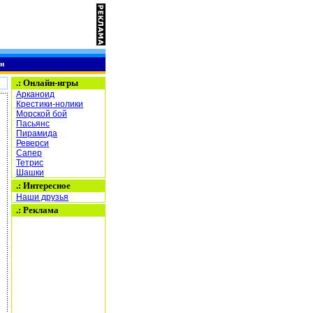
н
.:
Онлайн-игры
Арканоид
Крестики-нолики
Морской бой
Пасьянс
Пирамида
Реверси
Сапер
Тетрис
Шашки
.: Интересное
Наши друзья
.: Реклама