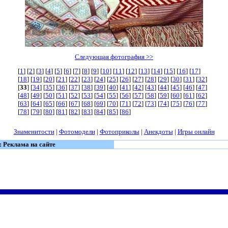
Следующая фотография >>
[
1
] [
2
] [
3
] [
4
] [
5
] [
6
] [
7
] [
8
] [
9
] [
10
] [
11
] [
12
] [
13
] [
14
] [
15
] [
16
] [
17
]
[
18
] [
19
] [
20
] [
21
] [
22
] [
23
] [
24
] [
25
] [
26
] [
27
] [
28
] [
29
] [
30
] [
31
] [
32
]
[
33
] [
34
] [
35
] [
36
] [
37
] [
38
] [
39
] [
40
] [
41
] [
42
] [
43
] [
44
] [
45
] [
46
] [
47
]
[
48
] [
49
] [
50
] [
51
] [
52
] [
53
] [
54
] [
55
] [
56
] [
57
] [
58
] [
59
] [
60
] [
61
] [
62
]
[
63
] [
64
] [
65
] [
66
] [
67
] [
68
] [
69
] [
70
] [
71
] [
72
] [
73
] [
74
] [
75
] [
76
] [
77
]
[
78
] [
79
] [
80
] [
81
] [
82
] [
83
] [
84
] [
85
] [
86
]
Знаменитости
|
Фотомодели
|
Фотоприколы
|
Анекдоты
|
Игры онлайн
: Реклама на сайте