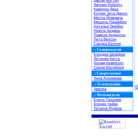
Джоди Фостер
Джулия Робертс
Камерон Диаз
Кэтрин Зета-Джонс
Милла Йововичь
Мишель Пфайфер
Наталья Орейро
Николь Кидман
Памела Андерсон
Пета Вилсон
Сандра Баллок
.:
Супермодели
Клаудиа Шиффер
Летиция Каста
Наоми Кемпбэлл
Синди Кроуфорд
.:
Спортсменки
Анна Курникова
.:
Телеведущие
.
Аврора
.:
Фотомодели
Елена Пахалюк
Ксения Чайка
Татьяна Родина